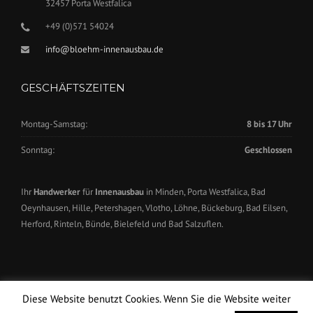
32457 Porta Westfalica
+49 (0)571 54024
info@bloehm-innenausbau.de
GESCHÄFTSZEITEN
Montag-Samstag:
8 bis 17 Uhr
Sonntag:
Geschlossen
Ihr
Handwerker
für
Innenausbau
in Minden, Porta Westfalica, Bad
Oeynhausen, Hille, Petershagen, Vlotho, Löhne, Bückeburg, Bad Eilsen,
Herford, Rinteln, Bünde, Bielefeld und Bad Salzuflen.
Diese Website benutzt Cookies. Wenn Sie die Website weiter
Copyright Blöhm Innenausbau GmbH